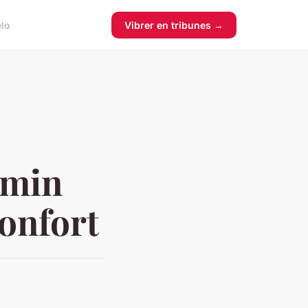
élo
Vibrer en tribunes →
rmin
confort