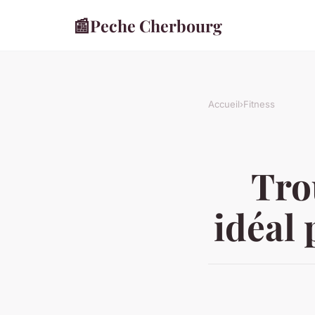
📰
Peche Cherbourg
Accueil
›
Fitness
Tro
idéal 