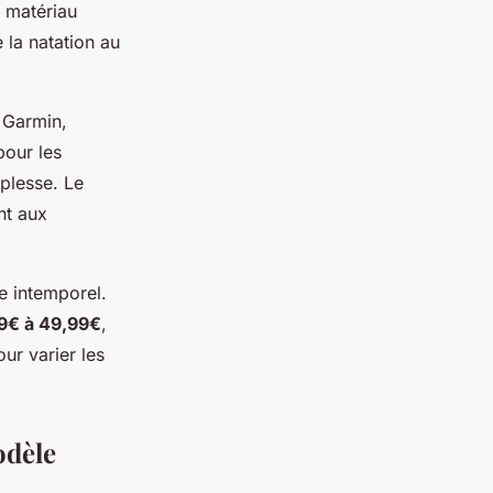
e matériau
e la natation au
 Garmin,
pour les
uplesse. Le
nt aux
le intemporel.
9€ à 49,99€
,
ur varier les
odèle