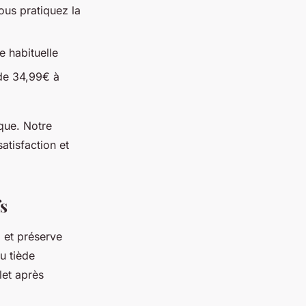
ous pratiquez la
e habituelle
 de 34,99€ à
que. Notre
atisfaction et
fs
e
et préserve
u tiède
let après