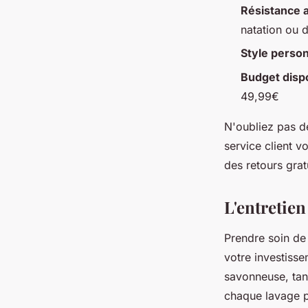
Résistance 
natation ou d
Style perso
Budget disp
49,99€
N'oubliez pas de
service client v
des retours grat
L'entretien
Prendre soin de
votre investisse
savonneuse, tan
chaque lavage p