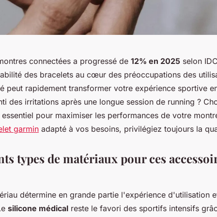
montres connectées a progressé de
12% en 2025
selon IDC
rabilité des bracelets au cœur des préoccupations des utilis
té peut rapidement transformer votre expérience sportive en
ti des irritations après une longue session de running ? Cho
t essentiel pour maximiser les performances de votre montr
elet garmin
adapté à vos besoins, privilégiez toujours la qua
nts types de matériaux pour ces accessoi
riau détermine en grande partie l'expérience d'utilisation et
 Le
silicone médical
reste le favori des sportifs intensifs grâ