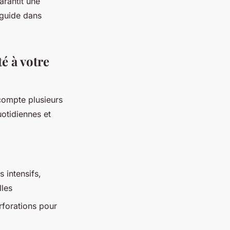
arantit une
 guide dans
é à votre
compte plusieurs
uotidiennes et
 intensifs,
lles
rforations pour