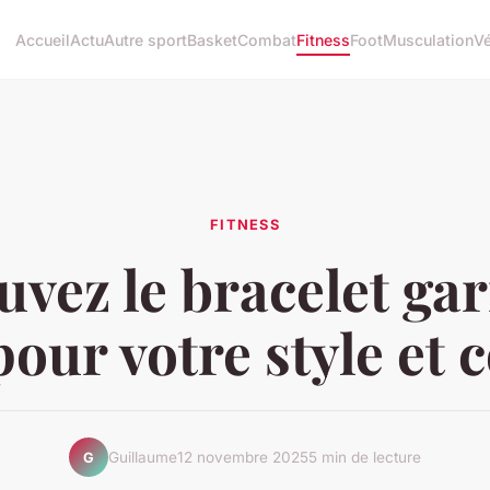
Accueil
Actu
Autre sport
Basket
Combat
Fitness
Foot
Musculation
V
FITNESS
uvez le bracelet ga
pour votre style et 
Guillaume
12 novembre 2025
5 min de lecture
G