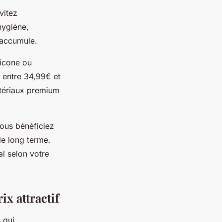
vitez
hygiène,
'accumule.
licone ou
 entre 34,99€ et
tériaux premium
vous bénéficiez
e long terme.
al selon votre
ix attractif
 qui