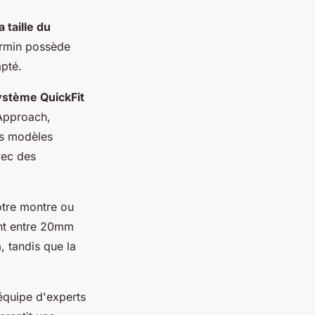
la taille du
armin possède
apté.
ystème QuickFit
Approach,
es modèles
vec des
votre montre ou
ent entre 20mm
, tandis que la
équipe d'experts