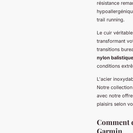
résistance remar
hypoallergénique
trail running.
Le cuir véritab
transformant vot
transitions bure
nylon balistiqu
conditions extr
L'acier inoxydab
Notre collecti
avec notre offr
plaisirs selon vo
Comment dé
Garmin